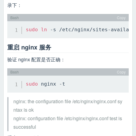
录下：
Bash
Copy
sudo
ln
重启 nginx 服务
验证 nginx 配置是否正确：
Bash
Copy
sudo
nginx: the configuration file /etc/nginx/nginx.conf sy
ntax is ok
nginx: configuration file /etc/nginx/nginx.conf test is
successful