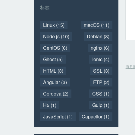
标签
Linux
(15)
macOS
(11)
Node.js
(10)
Debian
(8)
CentOS
(6)
nginx
(6)
Ghost
(5)
Ionic
(4)
海月
HTML
(3)
SSL
(3)
Angular
(3)
FTP
(2)
Cordova
(2)
CSS
(1)
H5
(1)
Gulp
(1)
JavaScript
(1)
Capacitor
(1)