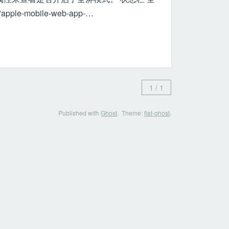
name="apple-mobile-web-app-…
1 / 1
Published with
Ghost
.
Theme:
flat-ghost
.